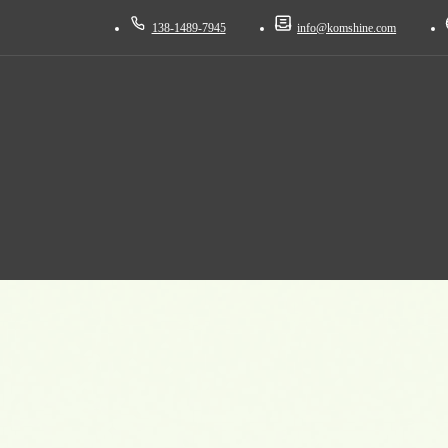
138-1489-7945
info@komshine.com